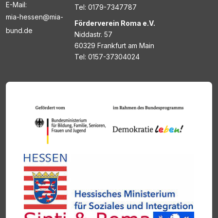
E-Mail:
Tel: 0179-7347787
mia-hessen@mia-
Förderverein Roma e.V.
bund.de
Niddastr. 57
60329 Frankfurt am Main
Tel: 0157-37304024