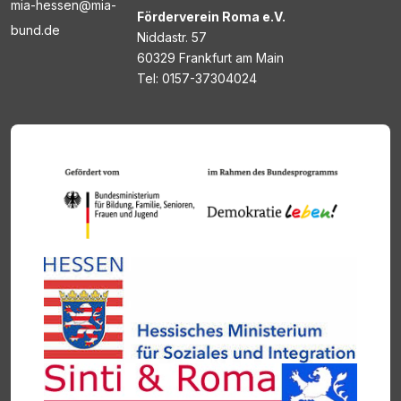
mia-hessen@mia-
Förderverein Roma e.V.
bund.de
Niddastr. 57
60329 Frankfurt am Main
Tel: 0157-37304024