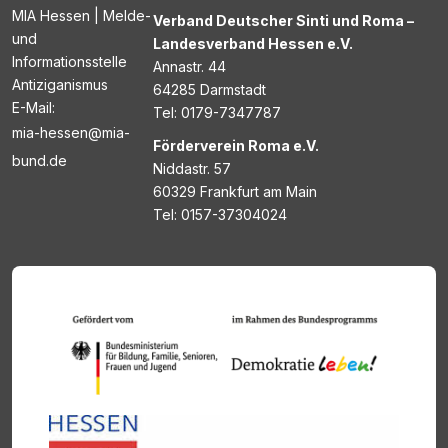
MIA Hessen | Melde-
Verband Deutscher Sinti und Roma –
und
Landesverband Hessen e.V.
Informationsstelle
Annastr. 44
Antiziganismus
64285 Darmstadt
E-Mail:
Tel: 0179-7347787
mia-hessen@mia-
Förderverein Roma e.V.
bund.de
Niddastr. 57
60329 Frankfurt am Main
Tel: 0157-37304024