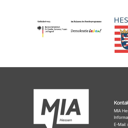
Konta
MIA He
Informa
E-Mail: